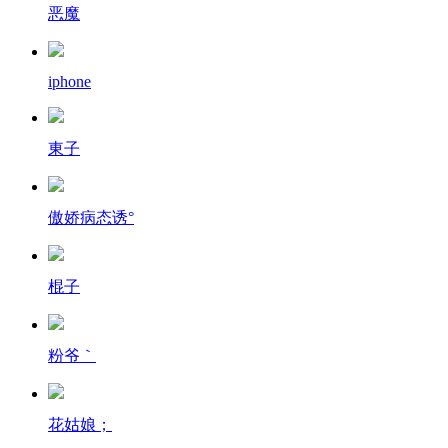
恶魔
iphone
東子
傲娇病态诱°
棍子
粉爷｀
花姑娘；