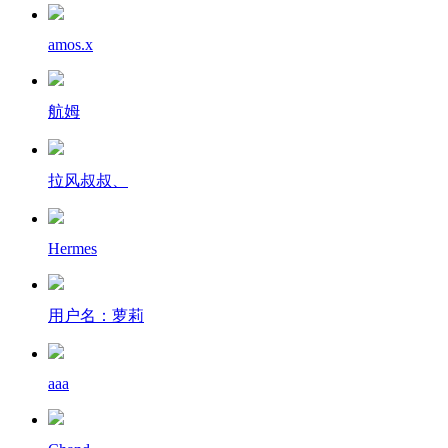
amos.x
航姆
拉风叔叔、
Hermes
用户名：萝莉
aaa