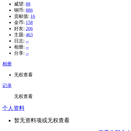
威望:
88
铜币:
886
贡献值:
16
金币:
158
好友:
206
主题:
463
日志:
--
相册:
--
分享:
--
相册
无权查看
记录
无权查看
个人资料
暂无资料项或无权查看