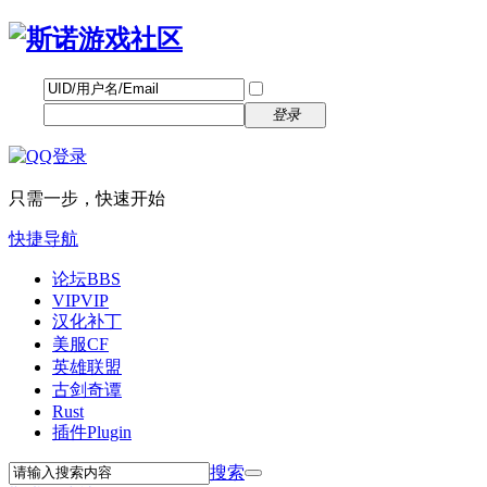
帐号
找回密码
自动登录
密码
立即注册
登录
只需一步，快速开始
快捷导航
论坛
BBS
VIP
VIP
汉化补丁
美服CF
英雄联盟
古剑奇谭
Rust
插件
Plugin
搜索