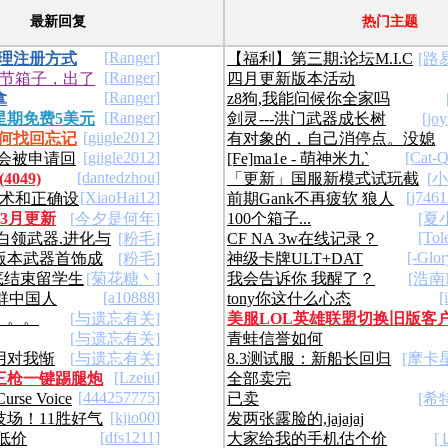
最新回复
热门主题
[Ranger]
代理注册方式
【福利】第三期:论坛M.I.C
[路
[Ranger]
圣节箱子，出了
四月更新版本活动
创】【申精】
头像的种子。[种]【光棍节礼物
[Ranger]
拿
z8狗,我能问候你全家吗
[Ranger]
星期免费5美元
剑灵---洪门武器成长树
[j
/Amazon点卡
[giigle2012]
如何找回忘记
有对象的，自己消停点。没媳
[giigle2012]
[Cat-Q
不会被申请回
[Fe]ma1e - 萌神米九`
妇的呢，睁眼看清。
[dantedzhou]
4049)
「更新」国服新模式试玩截
[
）
[XiaoHai12]
[j746
技术和正确设
前期Gank不再疲软 狼人
图！
年3月更新
[今夕是何年]
100个箱子...
[夏
技能改动公布
[Tol
白领武器.进化与
[粉毛]
CF NA 3w在线记录？
[-Glo
版本武器首饰成
[粉毛]
神级卡牌ULT+DAT
 彻底结束留学生
[菊花糖丶]
TEEMO
我会告诉你 我醒了？
[浩南N
[a10888]
[
群中国人
tony你这什么心态
。。。
[与遗忘有关]
美服LOL英雄联盟切换旧版客
[与遗忘有关]
青蛙信誉如何
端方法
用对我惭
[与遗忘有关]
8.3测试服：新船长回归
[摩卡
[Lzeiu]
三枪一键踢腿炮
全部卖完
喜欢被你浪费.
全新基础模型
[444257775]
se Voice
已卖
[希
[kjio00]
场！11胜好气
发两张露脸的,jajajaj
[dfs1211]
低价
大家给我的手机估个价
[