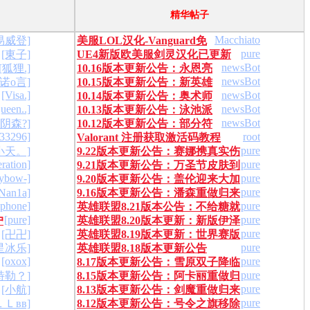
精华帖子
Macchiato
易威登]
美服LOL汉化-Vanguard免
pure
[東子]
UE4新版欧美服剑灵汉化已更新
】
疫 2024/5/25
newsBot
[狐狸.]
10.16版本更新公告：永恩亮
完毕!
newsBot
oy诺o言]
10.15版本更新公告：新英雄
剑召唤师峡谷
[Visa.]
newsBot
10.14版本更新公告：奥术师
莉莉娅梦幻登场
ueen..]
newsBot
10.13版本更新公告：泳池派
地狱火皮肤来临
newsBot
小阴森?]
10.12版本更新公告：部分符
对皮肤清凉一夏
133296]
root
Valorant 注册获取激活码教程
文更新 西部天使皮肤降临峡谷
pure
小天。]
9.22版本更新公告：赛娜携真实伤
eration]
pure
9.21版本更新公告：万圣节皮肤到
害皮肤降临峡谷
rybow-]
pure
9.20版本更新公告：盖伦迎来大加
来
pure
an1a]
9.16版本更新公告：潘森重做归来
强
iphone]
pure
英雄联盟8.21版本公告：不给糖就
海克斯新皮肤来袭！
[pure]
pure
户
英雄联盟8.20版本更新：新版伊泽
捣蛋！K/DA皮肤来袭
pure
[卍卍]
英雄联盟8.19版本更新：世界赛版
瑞尔登场 驯龙新皮肤上线
pure
星冰乐]
英雄联盟8.18版本更新公告
本正式来袭
[oxox]
pure
8.17版本更新公告：雪原双子降临
pure
特勒？]
8.15版本更新公告：阿卡丽重做归
玉剑传说上线
pure
[小航]
8.13版本更新公告：剑魔重做归来
来 泳池派对皮肤上线
pure
ＬＬвв]
8.12版本更新公告：号令之旗移除
神王皮肤上线