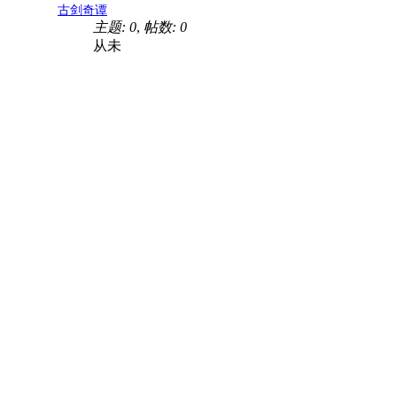
古剑奇谭
主题: 0
,
帖数: 0
从未