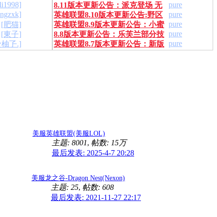
tli1998]
pure
8.11版本更新公告：派克登场 无
制胜皮肤上线
angzxk]
pure
英雄联盟8.10版本更新公告:野区
尽之刃改版
pure
[肥猫]
英雄联盟8.9版本更新公告：小蜜
改动 未来战士上线
pure
[東子]
8.8版本更新公告：乐芙兰部分技
蜂提莫来袭 法系大改动
pure
尐柚孒.]
英雄联盟8.7版本更新公告：新版
能回调
刀妹重做归来！
美服英雄联盟(美服LOL)
主题: 8001
,
帖数:
15万
最后发表: 2025-4-7 20:28
美服龙之谷-Dragon Nest(Nexon)
主题: 25
,
帖数: 608
最后发表: 2021-11-27 22:17