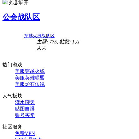
公会战队区
穿越火线战队区
主题: 775
,
帖数:
1万
从未
热门游戏
美服穿越火线
美服英雄联盟
美服炉石传说
人气板块
灌水聊天
贴图自爆
账号买卖
社区服务
免费VPN