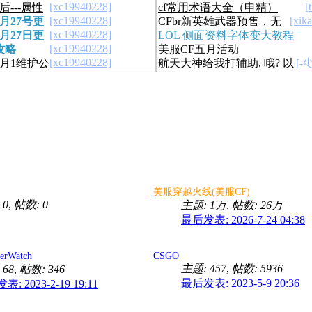
[xc19940228]
[
后---属性
cf常用术语大全（申精）
[xc19940228]
[xik
月27号更
CFbr新英雄武器预售，无
[xc19940228]
月27日更
LOL 侧面资料字体变大教程
图无j8，
[xc19940228]
攻略
美服CF五月活动
[xc19940228]
6月1维护公
航天大神给我打辅助, 哦? 以
[-
后就给我辅助吧 !
美服穿越火线(美服CF)
 0
,
帖数: 0
主题:
1万
,
帖数:
26万
最后发表: 2026-7-24 04:38
rWatch
CSGO
主题: 457
,
帖数: 5936
 68
,
帖数: 346
最后发表: 2023-5-9 20:36
: 2023-2-19 19:11