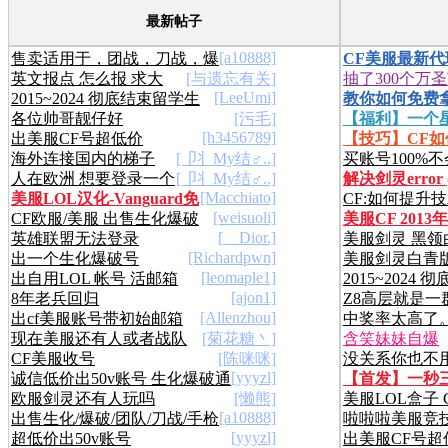
最新帖子
[a10888]
售卖适用于，团战，刀战，爆
CF美服最新
英文报点 怎么报 求大
[与遗忘有关]
抽了300个万
破，幽灵，生化等模式使用。
【首发】【原
[LeeUmi]
2015~2024 彻底结束留学生
教你如何免费
佬！！
这个
各位帅哥靓仔好
[污毛]
【福利】一个
涯了
UGC/PAYPAL
[h3456789]
出美服CF号超低价
【技巧】CF
无压力
海外连接国内的梯子
[卩丬My结♂..]
买账号100%
的邮箱地址
人在欧洲 想要登录一个
[卩丬My结♂..]
解决剑灵error (
去（有副作用
[Macchiato]
美服LOL汉化-Vanguard免
CF:如何提升
在大陆的服务器软件怎么解决
（3.13.2016）
[weisuoli]
CF欧服/美服 出售生化爆破
美服CF 2013
疫 2024/5/25
置游戏设置
[__Dior.]
英雄联盟无法登录
美服剑灵 黑领
全能号
内容.
[Richardpwn]
出一个生化爆破号
美服剑灵白青
突破
[leomaple1]
出自用LOL 帐号 活邮箱
2015~2024
长树
[ajon1]
8年老兵回归
Z8高层就是一
涯了
[Allenzhou]
出cf美服账号带初始邮箱
中奖率太高了
现在美服还有人或者战队
[菊花糖丶]
含笑妹妹自爆
CF美服收号
[陈咪咪]
没关系你也不
吗
[yyyzl]
诚信低价出50v账号 生化爆破通
【首发】一秒
愧 也许我根本
欧服剑灵还有人玩吗
[懒熊]
美服LOL盒子 Cur
用
宏
[a10888]
出售生化/爆破/团队/刀战/手枪
Beta
啦啦啦美服竞技
[yyyzl]
超低价出50v账号
出美服CF号超
账号
啊！