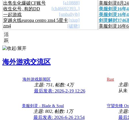
[a10888]
出售生化爆破CF账号
美服剑灵8月24
[ch46692393..]
收生化号, 有的DD
美服剑灵16年4
首饰
[smballyjb]
一起游戏
美服剑灵16年4
新信息
[xiup]
穿越火线europa centro zm4 5星卡
剑灵解封3746
新2.0
zm4
[破晓]
美服剑灵16年
告
活
跃
海外游戏交流区
海外游戏新闻区
Rust
主题:
主题: 751
,
帖数:
4万
从未
最后发表: 2026-2-19 12:26
美服剑灵 - Blade & Soul
守望先锋 Ove
主题: 802
,
帖数:
1万
主题:
最后发表: 2026-6-26 23:54
最后发表