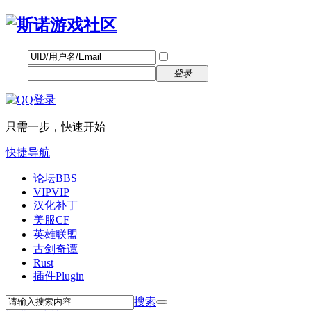
帐号
找回密码
自动登录
密码
立即注册
登录
只需一步，快速开始
快捷导航
论坛
BBS
VIP
VIP
汉化补丁
美服CF
英雄联盟
古剑奇谭
Rust
插件
Plugin
搜索