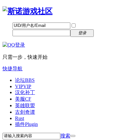
帐号
找回密码
自动登录
密码
立即注册
登录
只需一步，快速开始
快捷导航
论坛
BBS
VIP
VIP
汉化补丁
美服CF
英雄联盟
古剑奇谭
Rust
插件
Plugin
搜索