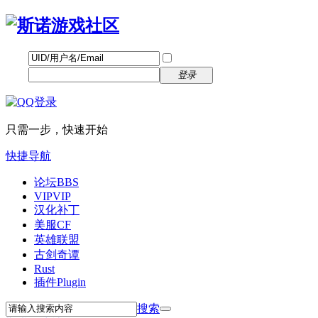
帐号
找回密码
自动登录
密码
立即注册
登录
只需一步，快速开始
快捷导航
论坛
BBS
VIP
VIP
汉化补丁
美服CF
英雄联盟
古剑奇谭
Rust
插件
Plugin
搜索