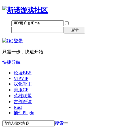
帐号
找回密码
自动登录
密码
立即注册
登录
只需一步，快速开始
快捷导航
论坛
BBS
VIP
VIP
汉化补丁
美服CF
英雄联盟
古剑奇谭
Rust
插件
Plugin
搜索