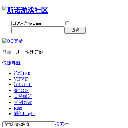
帐号
找回密码
自动登录
密码
立即注册
登录
只需一步，快速开始
快捷导航
论坛
BBS
VIP
VIP
汉化补丁
美服CF
英雄联盟
古剑奇谭
Rust
插件
Plugin
搜索