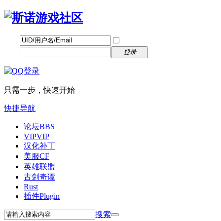
帐号
找回密码
自动登录
密码
立即注册
登录
只需一步，快速开始
快捷导航
论坛
BBS
VIP
VIP
汉化补丁
美服CF
英雄联盟
古剑奇谭
Rust
插件
Plugin
搜索