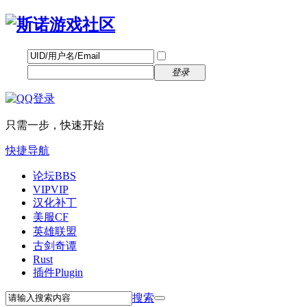
帐号
找回密码
自动登录
密码
立即注册
登录
只需一步，快速开始
快捷导航
论坛
BBS
VIP
VIP
汉化补丁
美服CF
英雄联盟
古剑奇谭
Rust
插件
Plugin
搜索