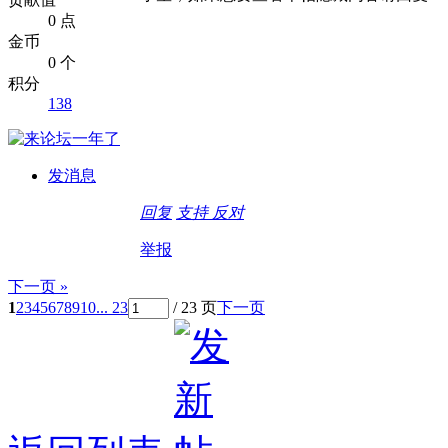
0 点
金币
0 个
积分
138
发消息
回复
支持
反对
举报
下一页 »
1
2
3
4
5
6
7
8
9
10
... 23
/ 23 页
下一页