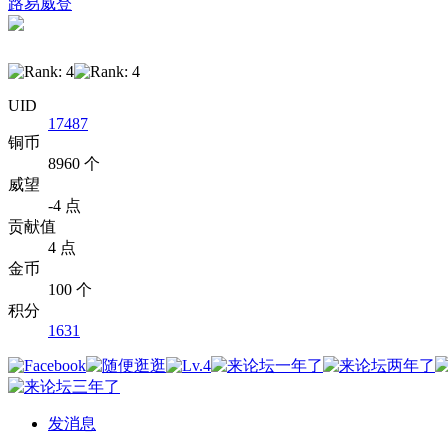
路易威登
UID
17487
铜币
8960 个
威望
-4 点
贡献值
4 点
金币
100 个
积分
1631
发消息