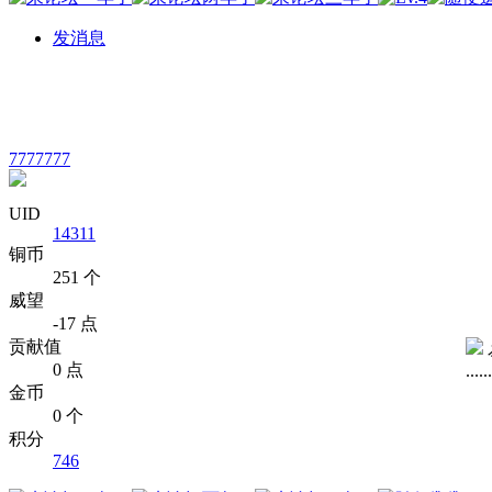
发消息
7777777
UID
14311
铜币
251 个
威望
-17 点
贡献值
0 点
......
金币
0 个
积分
746