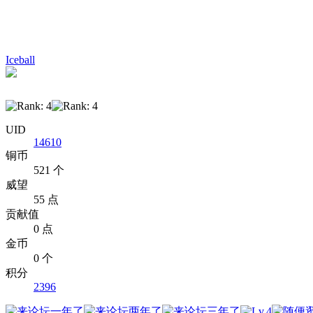
Iceball
UID
14610
铜币
521 个
威望
55 点
贡献值
0 点
金币
0 个
积分
2396