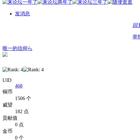
发消息
回
举
唯一的信仰ら
UID
468
铜币
1506 个
威望
182 点
贡献值
0 点
金币
0 个