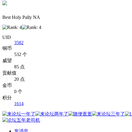
Best Holy Pally NA
UID
3582
铜币
532 个
威望
85 点
贡献值
20 点
金币
0 个
积分
1614
发消息