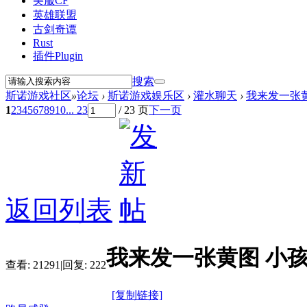
美服CF
英雄联盟
古剑奇谭
Rust
插件
Plugin
搜索
斯诺游戏社区
»
论坛
›
斯诺游戏娱乐区
›
灌水聊天
›
我来发一张
1
2
3
4
5
6
7
8
9
10
... 23
/ 23 页
下一页
返回列表
我来发一张黄图 小
查看:
21291
|
回复:
222
[复制链接]