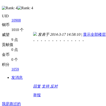
UID
10908
铜币
1010 个
发表于 2014-3-17 14:58:10
|
显示全部楼层
威望
。。。。。。。。。。。。。。
9 点
贡献值
0 点
金币
0 个
积分
1059
发消息
回复
支持
反对
举报
我是路过的