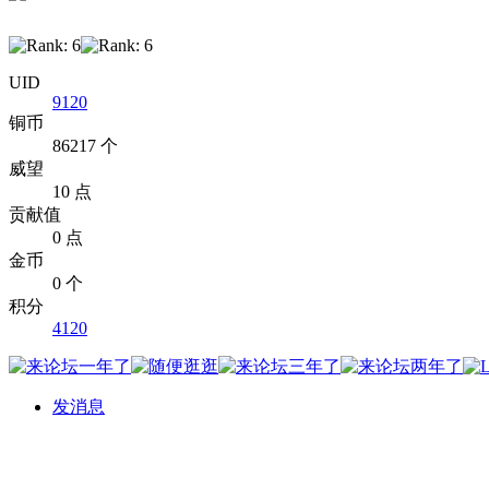
UID
9120
铜币
86217 个
威望
10 点
贡献值
0 点
金币
0 个
积分
4120
发消息