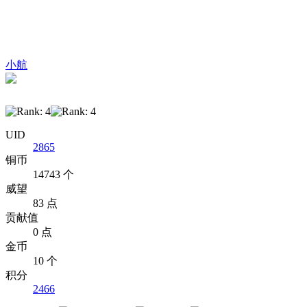
小航
UID
2865
铜币
14743 个
威望
83 点
贡献值
0 点
金币
10 个
积分
2466