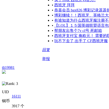
•
西班牙 拜拜
•
恭喜会员 bax826 博彩记录遥遥
•
博彩继续！！西班牙、英格兰大
•
有谁知道为什么西班牙服注册不
•
【LOL】１５国英雄联盟语言包
•
帮朋友出售个7v cf号 死邮箱
•
西班牙支付宝 换欧元！ 需要的
•
玩不下去了 出手了 CF西班牙服
回复
举报
tli19981
UID
16111
铜币
3917 个