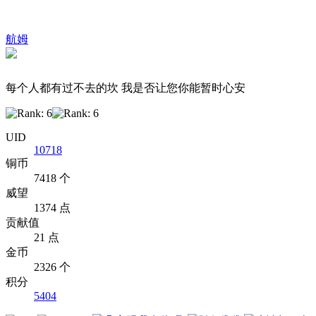
航姆
每个人都有过不去的坎 我是否让您你能暂时心安
UID
10718
铜币
7418 个
威望
1374 点
贡献值
21 点
金币
2326 个
积分
5404