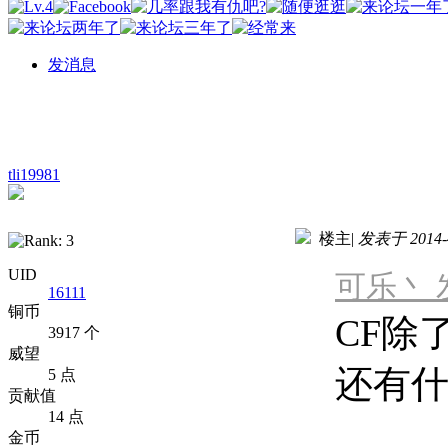
发消息
tli19981
楼主
|
发表于 2014-4
UID
可乐丶 发表
16111
铜币
CF除
3917 个
威望
还有
5 点
贡献值
14 点
金币