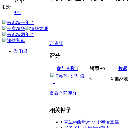
32 个
积分
979
西班牙
发消息
评分
参与人数
1
铜币
+6
收起
EggYo飞鸟↓蛋
+ 6
有国家地
儿
查看全部评分
相关帖子
•
荷兰vs西班牙,求个粤语直播
•
买了10块 西班牙vs智力..