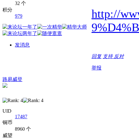
32 个
积分
http://ww
979
9%D4%
发消息
回复
支持
反对
举报
路易威登
UID
17487
铜币
8960 个
威望