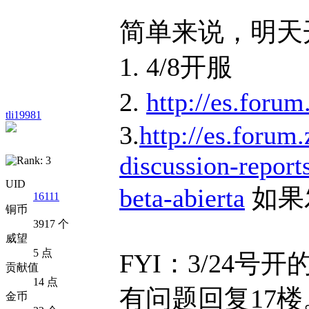
简单来说，明天
1. 4/8开服
2.
http://es.foru
tli19981
3.
http://es.foru
discussion-report
UID
beta-abierta
如果
16111
铜币
3917 个
威望
5 点
FYI：3/24号开的
贡献值
14 点
有问题回复17楼
金币