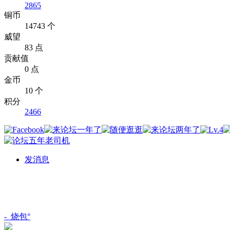
2865
铜币
14743 个
威望
83 点
贡献值
0 点
金币
10 个
积分
2466
发消息
-_烧包°