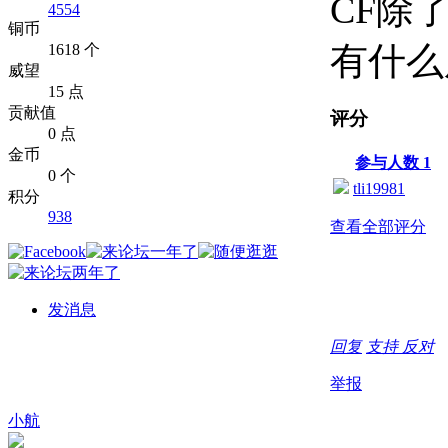
CF除
4554
铜币
有什么
1618 个
威望
15 点
贡献值
评分
0 点
金币
参与人数
1
0 个
tli19981
积分
938
查看全部评分
发消息
回复
支持
反对
举报
小航