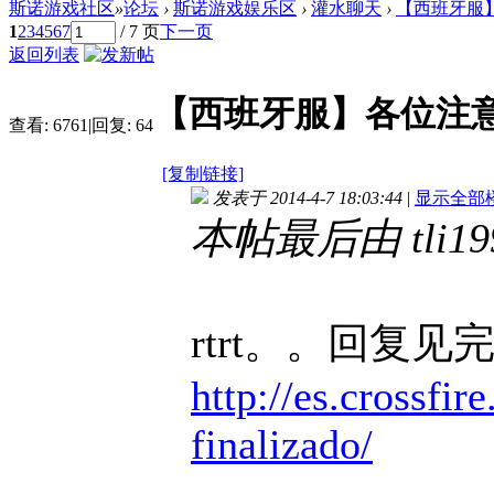
斯诺游戏社区
»
论坛
›
斯诺游戏娱乐区
›
灌水聊天
›
【西班牙服
1
2
3
4
5
6
7
/ 7 页
下一页
返回列表
【西班牙服】各位注
查看:
6761
|
回复:
64
[复制链接]
发表于 2014-4-7 18:03:44
|
显示全部
本帖最后由 tli1998
rtrt。。回复见
http://es.crossfir
finalizado/