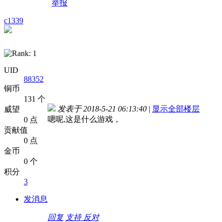
举报
c1339
UID
88352
铜币
131 个
发表于 2018-5-21 06:13:40
|
显示全部楼层
威望
嗯呢,这是什么游戏，
0 点
贡献值
0 点
金币
0 个
积分
3
发消息
回复
支持
反对