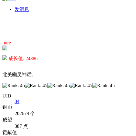
发消息
pure
成长值: 24886
北美幽灵神话,
UID
34
铜币
202679 个
威望
387 点
贡献值