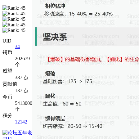
UID
34
铜币
202679
个
威望
387 点
贡献值
137 点
金币
5413000
个
积分
12142