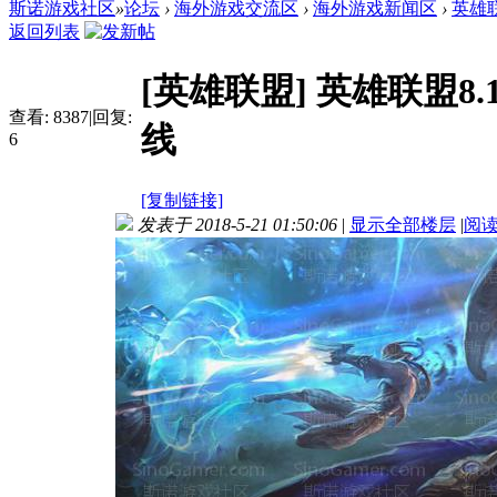
斯诺游戏社区
»
论坛
›
海外游戏交流区
›
海外游戏新闻区
›
英雄
返回列表
[英雄联盟]
英雄联盟8
查看:
8387
|
回复:
线
6
[复制链接]
发表于 2018-5-21 01:50:06
|
显示全部楼层
|
阅