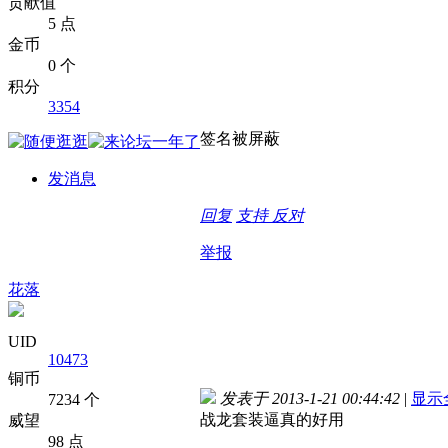
贡献值
5 点
金币
0 个
积分
3354
签名被屏蔽
发消息
回复
支持
反对
举报
花落
UID
10473
铜币
发表于 2013-1-21 00:44:42
|
显示
7234 个
战龙套装逼真的好用
威望
98 点