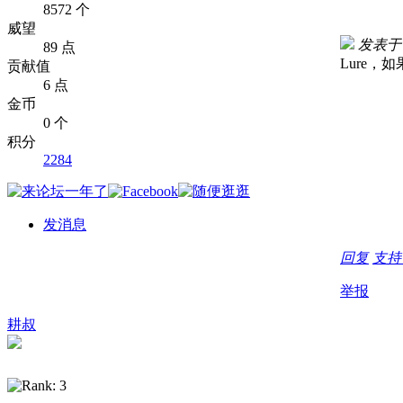
8572 个
威望
发表于 20
89 点
Lure
贡献值
6 点
金币
0 个
积分
2284
发消息
回复
支
举报
耕叔