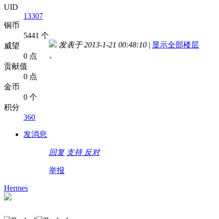
UID
13307
铜币
5441 个
发表于 2013-1-21 00:48:10
|
显示全部楼层
威望
。
0 点
贡献值
0 点
金币
0 个
积分
360
发消息
回复
支持
反对
举报
Hermes