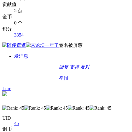
贡献值
5 点
金币
0 个
积分
3354
签名被屏蔽
发消息
回复
支持
反对
举报
Lure
UID
45
铜币