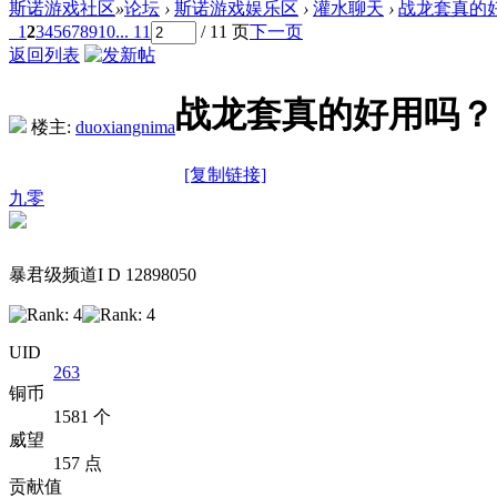
斯诺游戏社区
»
论坛
›
斯诺游戏娱乐区
›
灌水聊天
›
战龙套真的
1
2
3
4
5
6
7
8
9
10
... 11
/ 11 页
下一页
返回列表
战龙套真的好用吗？
楼主:
duoxiangnima
[复制链接]
九零
暴君级频道I D 12898050
UID
263
铜币
1581 个
威望
157 点
贡献值