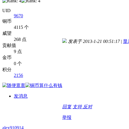
UID
9670
铜币
4115 个
威望
268 点
发表于 2013-1-21 00:51:17
|
显
贡献值
9 点
金币
0 个
积分
2156
发消息
回复
支持
反对
举报
alex910914