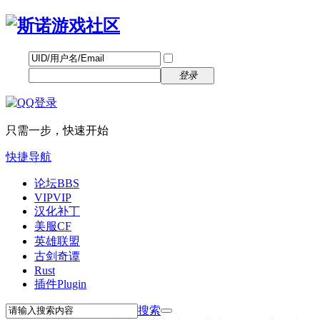
帐号
找回密码
自动登录
密码
立即注册
登录
只需一步，快速开始
快捷导航
论坛
BBS
VIP
VIP
汉化补丁
美服CF
英雄联盟
古剑奇谭
Rust
插件
Plugin
搜索