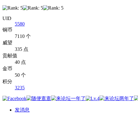
UID
5580
铜币
7110 个
威望
335 点
贡献值
40 点
金币
50 个
积分
3235
发消息