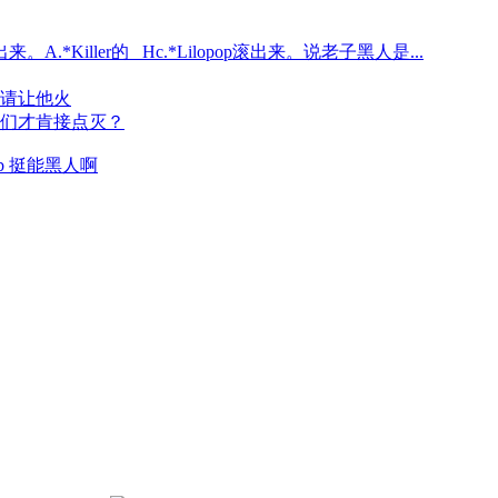
op滚出来。A.*Killer的 _Hc.*Lilopop滚出来。说老子黑人是...
请让他火
们才肯接点灭？
b 挺能黑人啊