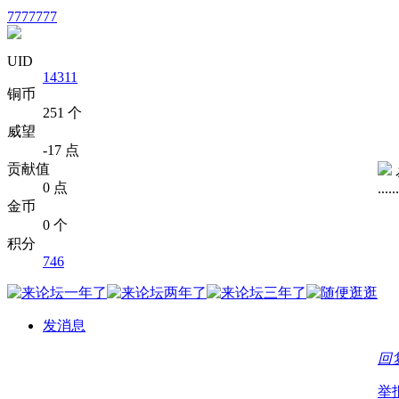
7777777
UID
14311
铜币
251 个
威望
-17 点
贡献值
0 点
......
金币
0 个
积分
746
发消息
回
举