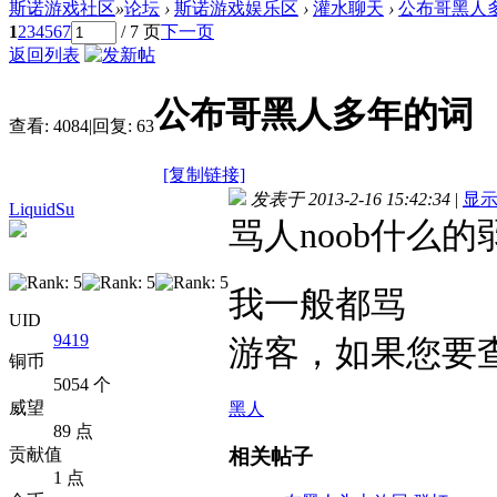
斯诺游戏社区
»
论坛
›
斯诺游戏娱乐区
›
灌水聊天
›
公布哥黑人
1
2
3
4
5
6
7
/ 7 页
下一页
返回列表
公布哥黑人多年的词
查看:
4084
|
回复:
63
[复制链接]
发表于 2013-2-16 15:42:34
|
显
LiquidSu
骂人noob什么的
我一般都骂
UID
9419
游客，如果您要
铜币
5054 个
威望
黑人
89 点
相关帖子
贡献值
1 点