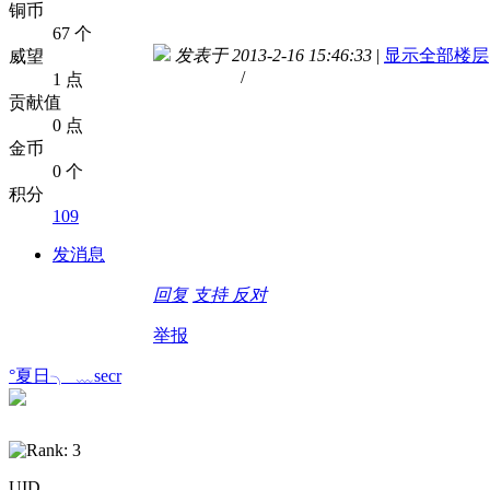
铜币
67 个
发表于 2013-2-16 15:46:33
|
显示全部楼层
威望
/
1 点
贡献值
0 点
金币
0 个
积分
109
发消息
回复
支持
反对
举报
°夏日╮_﹏secr
UID