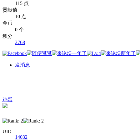
115 点
贡献值
10 点
金币
0 个
积分
2768
发消息
鸡蛋
UID
14032