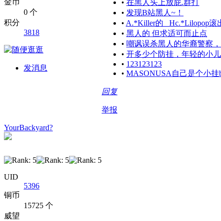
金币
•
在黑人头上放屁.群打
0 个
•
发现B站黑人~！
积分
•
A.*Killer的 _Hc.*Lilop
3818
•
黑人的 但求适可而止点
•
嘲讽误杀黑人的华裔警察，
•
开多少个防挂，年轻的小儿
•
123123123
发消息
•
MASONUSA自己是个小挂
回复
举报
YourBackyard?
UID
5396
铜币
15725 个
威望