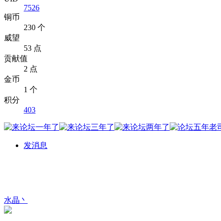
7526
铜币
230 个
威望
53 点
贡献值
2 点
金币
1 个
积分
403
发消息
水晶丶