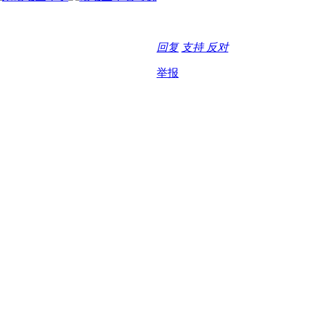
回复
支持
反对
举报