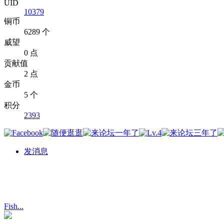
UID
10379
铜币
6289 个
威望
0 点
贡献值
2 点
金币
5 个
积分
2393
发消息
Fish...