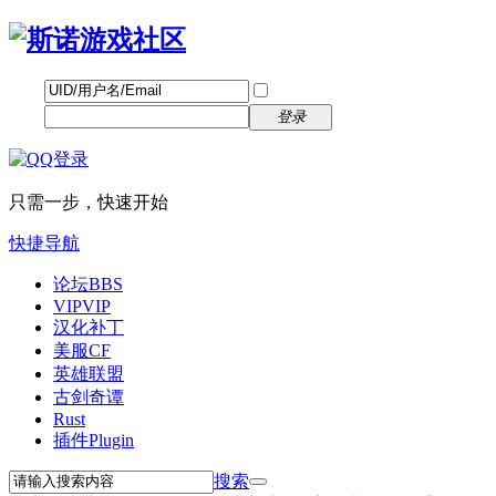
帐号
找回密码
自动登录
密码
立即注册
登录
只需一步，快速开始
快捷导航
论坛
BBS
VIP
VIP
汉化补丁
美服CF
英雄联盟
古剑奇谭
Rust
插件
Plugin
搜索