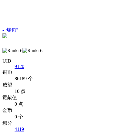
-_烧包°
UID
9120
铜币
86189 个
威望
10 点
贡献值
0 点
金币
0 个
积分
4119