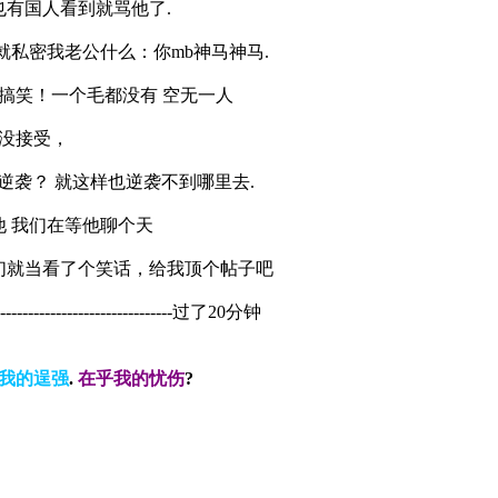
也有国人看到就骂他了.
就私密我老公什么：你mb神马神马.
搞笑！一个毛都没有 空无一人
都没接受，
屌丝逆袭？ 就这样也逆袭不到哪里去.
 我们在等他聊个天
们就当看了个笑话，给我顶个帖子吧
------------------------------------过了20分钟
我的逞强
.
在乎我的忧伤
?