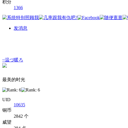
积分
1366
发消息
~温づ暖ろ
最美的时光
UID
10635
铜币
2842 个
威望