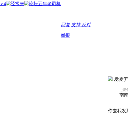
回复
支持
反对
举报
发表于 20
-_烧包
南
你去我发