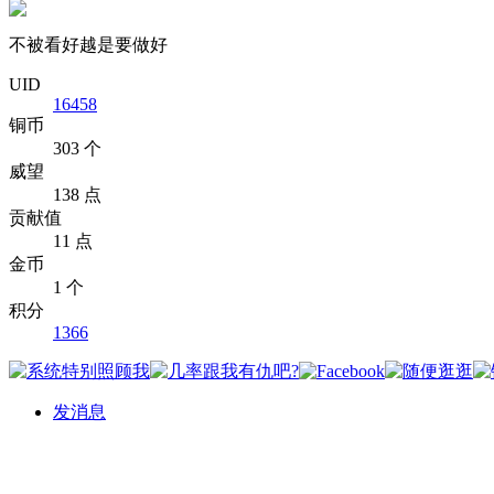
不被看好越是要做好
UID
16458
铜币
303 个
威望
138 点
贡献值
11 点
金币
1 个
积分
1366
发消息