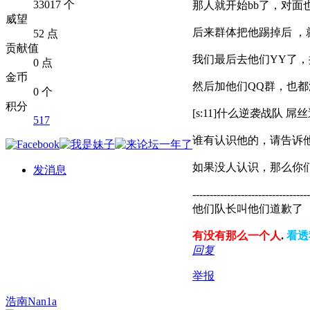
33017 个
那人就开始bb了，对面
威望
后来群体把他踢掉后 ，
52 点
贡献值
我们最后去他们YY了，
0 点
金币
然后加他们QQ群，也
0 个
积分
[s:11]什么逆袭战队 
517
谁有认识他的，请告诉他
如果没人认识，那么你
发消息
-----------------------------
他们队长叫他们道歉了
有没有那么一个人
.
看透
回复
举报
浩南Nan1a