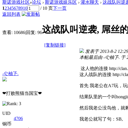
斯诺游戏社区
»
论坛
›
斯诺游戏娱乐区
›
灌水聊天
›
这战队叫逆袭
1
2
3
4
5
6
7
8
9
10
/ 10 页
下一页
返回列表
这战队叫逆袭, 屌丝的
查看:
10686
|
回复:
96
[复制链接]
发表于 2013-8-2 12:29
本帖最后由 -尐柚孒. 于 201
这人他的连接 http://clan.z8g
-尐柚孒.
这人战队的连接 http://clan.z
首先 我老公在A7玩，
❤打败熊猫当国宝❤
结果队里的一个叫hongjin
然后我老公没鸟他，就剩我老公自己
UID
4706
我老公就写了句：SB,
铜币