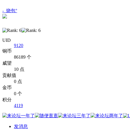
-_烧包°
UID
9120
铜币
86189 个
威望
10 点
贡献值
0 点
金币
0 个
积分
4119
发消息