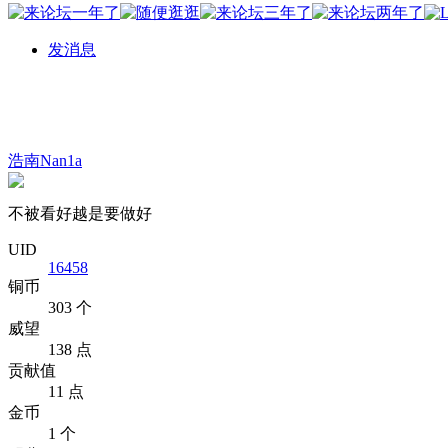
发消息
浩南Nan1a
不被看好越是要做好
UID
16458
铜币
303 个
威望
138 点
贡献值
11 点
金币
1 个