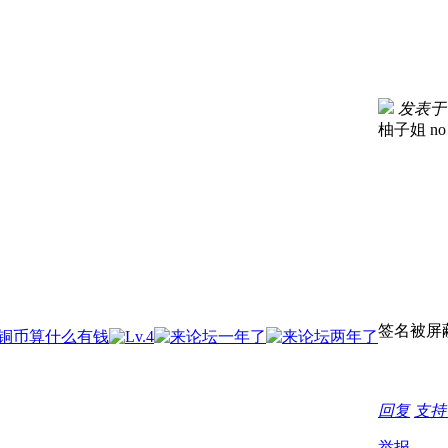
发表于 20
柚子姐
no
签名被屏
回复
支
举报