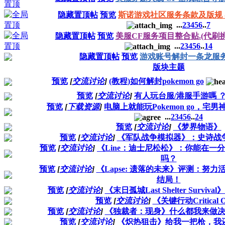
隐藏置顶帖
预览
斯诺游戏社区服务条款及版规 - 20
...
2
3
4
5
6
..
7
隐藏置顶帖
预览
美服CF服务项目整合贴.(代刷挑
...
2
3
4
5
6
..
14
隐藏置顶帖
预览
游戏账号解封一条龙服
版块主题
预览
[
交流讨论
]
(教程)如何解封pokemon go
预览
[
交流讨论
]
有人玩台服/港服手游嗎 
预览
[
下载资源
]
电脑上就能玩Pokemon go，宅
...
2
3
4
5
6
..
24
预览
[
交流讨论
]
《梦界物语》
预览
[
交流讨论
]
《军队战争模拟器》：史诗战
预览
[
交流讨论
]
《Line：迪士尼松松》：你能在一
吗？
预览
[
交流讨论
]
《Lapse: 遗落的未来》评测：努力
结局！
预览
[
交流讨论
]
《末日孤城Last Shelter Surviv
预览
[
交流讨论
]
《关键行动Critical 
预览
[
交流讨论
]
《独裁者：现身》什么都我来做
预览
[
交流讨论
]
《炽热狙击》给我一把枪，我