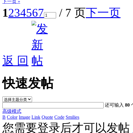
下一页 »
1
2
3
4
5
6
7
/ 7 页
下一页
返 回
快速发帖
还可输入
80
高级模式
B
Color
Image
Link
Quote
Code
Smilies
您需要登录后才可以发帖