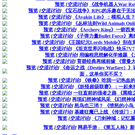
预览
[
交流讨论
]
《战争机器人War Rob
预览
[
交流讨论
]
《宝石战争》RPG的乐趣在于无
预览
[
交流讨论
]
《Avakin Life》：模拟人
预览
[
交流讨论
]
《丛林法则Wild Animals O
预览
[
交流讨论
]
《Archery King》一箭
预览
[
交流讨论
]
《子弹力量Bullet Force
预览
[
交流讨论
]
《王国纪元Lords Mobile》
预览
[
交流讨论
]
《坦克世界闪电战》快乐7V
预览
[
交流讨论
]
用编程思想解化学难题 《
预览
[
交流讨论
]
育碧经典再续前缘 《雷曼
预览
[
交流讨论
]
《命运之战（Destiny Warfar
面，这单你买不买？
预览
[
交流讨论
]
《铁拳》吃我一记热血
预览
[
交流讨论
]
《妖怪超级联赛》：一起来
预览
[
交流讨论
]
一往直前的强者之路 《黑暗
预览
[
交流讨论
]
再现幻想神域风采 《幻想神
预览
[
交流讨论
]
怒鸟也三消？ 《愤怒的小鸟
预览
[
交流讨论
]
基建狂魔已上线 《传送门：
预览
[
交流讨论
]
《刀剑神域：记忆
预览
[
交流讨论
]
网易手游 - 《第五人格》