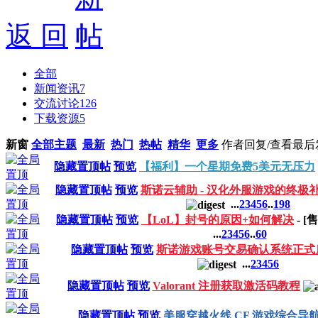
返 回
全部
新闻资讯
7
交流讨论
126
下载资源
5
新窗
全部主题
最新
热门
热帖
精华
更多
作者
回复/查看
最后
隐藏置顶帖
预览
【福利】一个星期免费5美元无压力
隐藏置顶帖
预览
斯诺云辅助 - 汉化外服游戏的终极
...
2
3
4
5
6
..
198
隐藏置顶帖
预览
【LoL】封号的原因+如何解决
- [
...
2
3
4
5
6
..
60
隐藏置顶帖
预览
斯诺游戏账号交易确认系统正式
...
2
3
4
5
6
隐藏置顶帖
预览
Valorant 注册获取激活码教程
隐藏置顶帖
预览
美服穿越火线 CF 游戏综合导