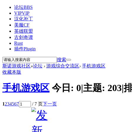
论坛
BBS
VIP
VIP
汉化补丁
美服CF
英雄联盟
古剑奇谭
Rust
插件
Plugin
搜索
斯诺游戏社区
»
论坛
›
游戏综合交流区
›
手机游戏区
收藏本版
手机游戏区
今日:
0
|
主题:
203
|
排
1
2
3
4
5
6
7
/ 7 页
下一页