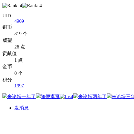
UID
4969
铜币
819 个
威望
26 点
贡献值
1 点
金币
0 个
积分
1997
发消息