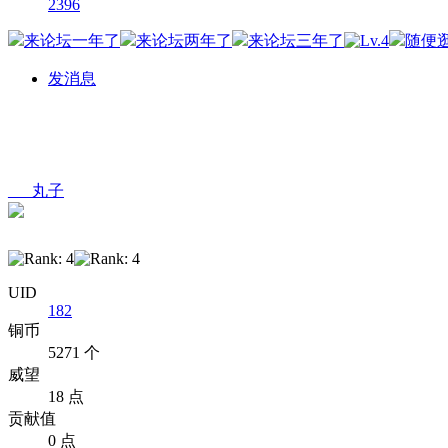
2396
发消息
___丸子
UID
182
铜币
5271 个
威望
18 点
贡献值
0 点