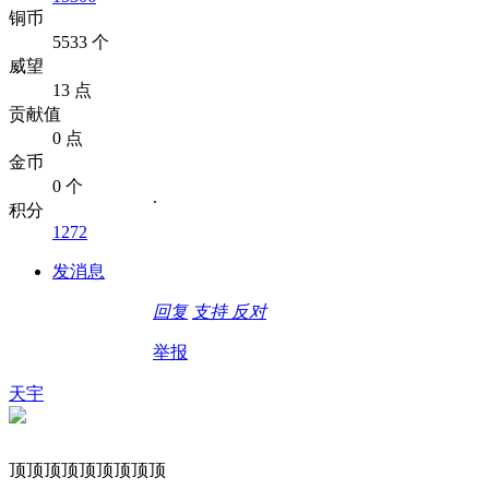
铜币
5533 个
威望
13 点
贡献值
0 点
金币
0 个
.
积分
1272
发消息
回复
支持
反对
举报
天宇
顶顶顶顶顶顶顶顶顶