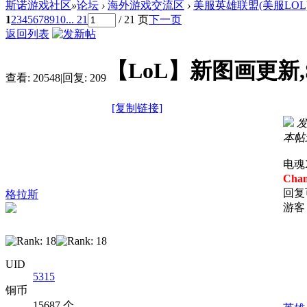
斯诺游戏社区
»
论坛
›
海外游戏交流区
›
美服英雄联盟(美服LOL
1
2
3
4
5
6
7
8
9
10
... 21
/ 21 页
下一页
返回列表
【LoL】新图画更新
查看:
20548
|
回复:
209
[复制链接]
发
本帖最
电魂
Cha
回复
格拉斯
游客
UID
5315
铜币
15687 个