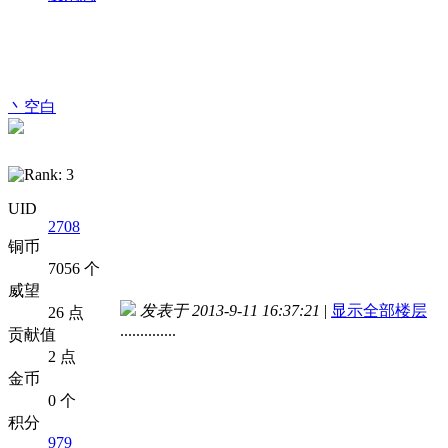
丶空白
UID
2708
铜币
7056 个
威望
发表于 2013-9-11 16:37:21
|
显示全部楼层
26 点
..............
贡献值
2 点
金币
0 个
积分
979