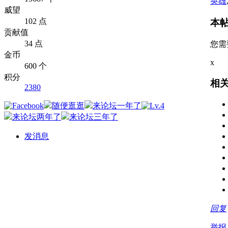
英雄
威望
102 点
本
贡献值
34 点
您需
金币
x
600 个
积分
相
2380
发消息
回复
举报