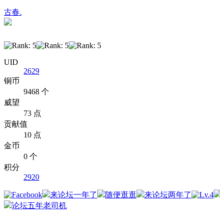
古春.
UID
2629
铜币
9468 个
威望
73 点
贡献值
10 点
金币
0 个
积分
2920